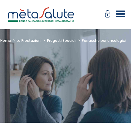
Salta
Passa
al
alla
contenuto
navigazione
Home
>
Le Prestazioni
>
Progetti Speciali
>
Parrucche per oncologici