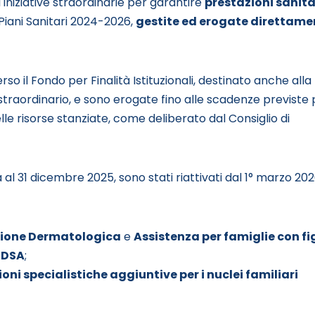
 iniziative straordinarie per garantire
prestazioni sanita
 Piani Sanitari 2024-2026,
gestite ed erogate direttame
o il Fondo per Finalità Istituzionali, destinato anche alla
 straordinario, e sono erogate fino alle scadenze previste
le risorse stanziate, come deliberato dal Consiglio di
a al 31 dicembre 2025, sono stati riattivati dal 1° marzo 20
ione Dermatologica
e
Assistenza per famiglie con fig
e DSA
;
oni specialistiche aggiuntive per i nuclei familiari