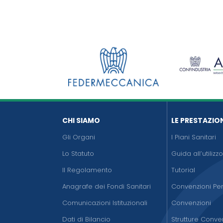
CHI SIAMO
LE PRESTAZIO
Gli Organi
I Piani Sanitari
Lo Statuto
Guida all’utilizz
Il Regolamento
Tutorial
Anagrafe dei Fondi Sanitari
Convenzioni Pen
Comunicazioni Istituzionali
Convenzioni
Dati di Bilancio
Strutture Conve