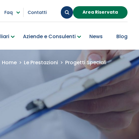
Area Riservata
Faq
Contatti
iari
Aziende e Consulenti
News
Blog
Home
>
Le Prestazioni
>
Progetti Speciali