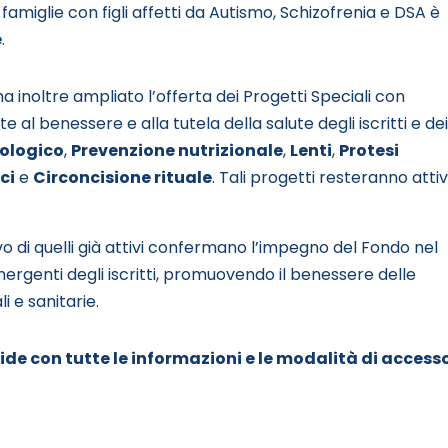
famiglie con figli affetti da Autismo, Schizofrenia e DSA è
e
.
 ha inoltre ampliato l’offerta dei Progetti Speciali con
te al benessere e alla tutela della salute degli iscritti e dei
ologico
,
Prevenzione nutrizionale
,
Lenti
,
Protesi
ci
e
Circoncisione rituale
. Tali progetti resteranno attiv
novo di quelli già attivi confermano l’impegno del Fondo nel
rgenti degli iscritti, promuovendo il benessere delle
i e sanitarie.
uide con tutte le informazioni e le modalità di accesso