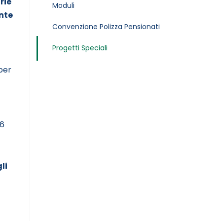
rie
Moduli
nte
Convenzione Polizza Pensionati
Progetti Speciali
 per
26
li