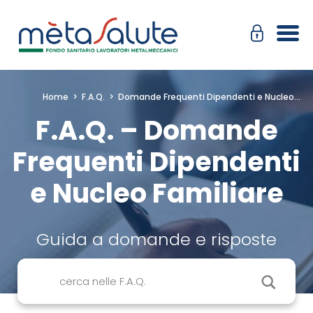
Salta
Passa
al
alla
contenuto
navigazione
Home
>
F.A.Q.
>
Domande Frequenti Dipendenti e Nucleo…
F.A.Q. – Domande
Frequenti Dipendenti
e Nucleo Familiare
Guida a domande e risposte