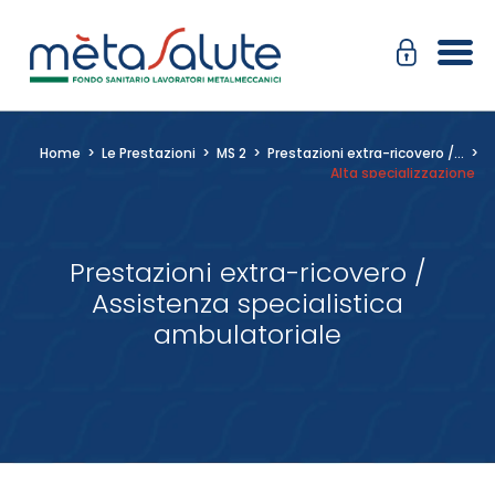
Salta
Passa
al
alla
contenuto
navigazione
Home
>
Le Prestazioni
>
MS 2
>
Prestazioni extra-ricovero /…
>
Alta specializzazione
Prestazioni extra-ricovero /
Assistenza specialistica
ambulatoriale