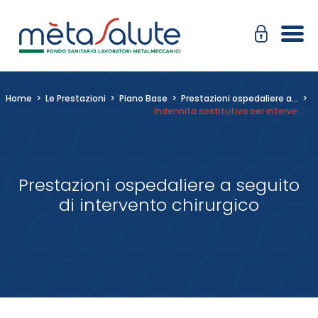
Salta
Passa
al
alla
contenuto
navigazione
Home
>
Le Prestazioni
>
Piano Base
>
Prestazioni ospedaliere a…
>
Indennità sostitutiva per intervento chirurgico
Prestazioni ospedaliere a seguito
di intervento chirurgico