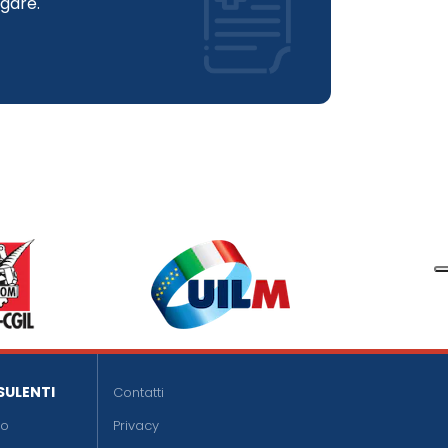
gare.
SULENTI
Contatti
do
Privacy