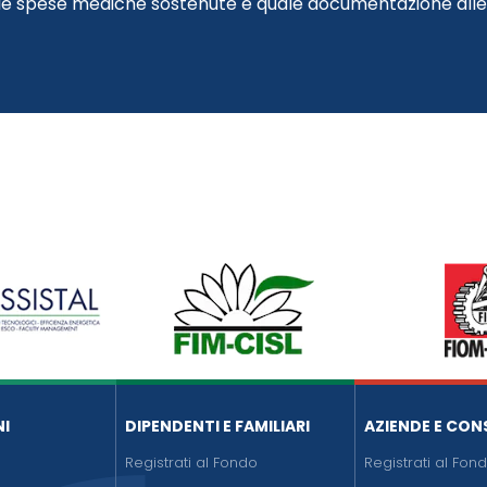
elle spese mediche sostenute e quale documentazione alle
NI
DIPENDENTI E FAMILIARI
AZIENDE E CON
Registrati al Fondo
Registrati al Fon