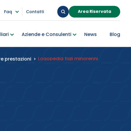
Area Riservata
Faq
Contatti
iari
Aziende e Consulenti
News
Blog
Logopedia figli minorenni
re prestazioni
>