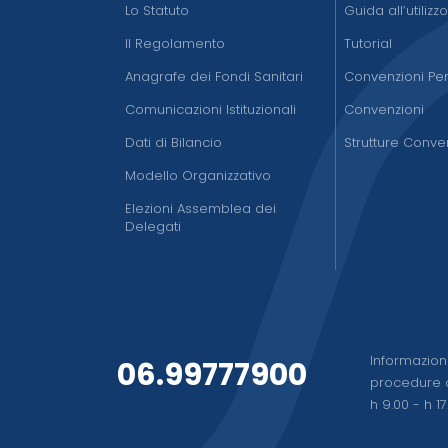
Lo Statuto
Guida all’utilizz
Il Regolamento
Tutorial
Anagrafe dei Fondi Sanitari
Convenzioni Pen
Comunicazioni Istituzionali
Convenzioni
Dati di Bilancio
Strutture Conve
Modello Organizzativo
Elezioni Assemblea dei
Delegati
Informazioni
06.99777900
procedure a
h 9.00 - h 1