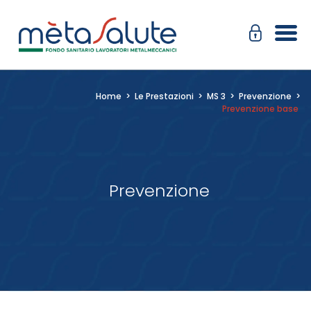
Salta
Passa
al
alla
contenuto
navigazione
Home
>
Le Prestazioni
>
MS 3
>
Prevenzione
>
Prevenzione base
Prevenzione