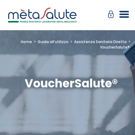
Salta
Passa
al
alla
contenuto
navigazione
Home
>
Guida all’utilizzo
>
Assistenza Sanitaria Diretta
>
VoucherSalute®
VoucherSalute®