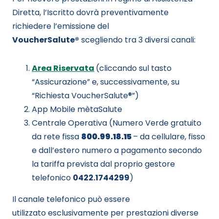
Diretta, l’Iscritto dovrà preventivamente
richiedere l’emissione del
VoucherSalute
®
scegliendo tra
3
diversi canali
:
Area
R
iservata
(cliccando sul tasto
“Assicurazione” e, successivamente, su
“Richiesta
VoucherSalute
®”)
App
Mobile
mètaSalute
Centrale Operativa
(Numero Verde gratuito
da rete fissa
800.99.18.15
– da cellulare, fisso
e dall’estero numero a pagamento secondo
la tariffa prevista dal proprio gestore
telefonico
0422.1744299
)
Il canale telefonico può essere
utilizzato
esclusivamente
per prestazioni diverse